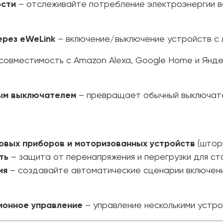
ости
– отслеживайте потребление электроэнергии в
ерез eWeLink
– включение/выключение устройств с 
совместимость с Amazon Alexa, Google Home и Янде
ным выключателем
– превращает обычный выключате
овых приборов и моторизованных устройств
(шторы
ть
– защита от перенапряжения и перегрузки для ст
ия
– создавайте автоматические сценарии включени
ионное управление
– управление несколькими устро