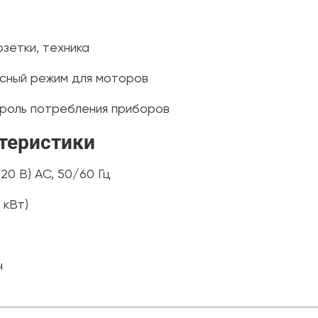
озетки, техника
ьсный режим для моторов
троль потребления приборов
ктеристики
20 В) AC, 50/60 Гц
 кВт)
ч