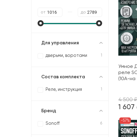
—
от
до
Для управления
дверьми, воротами
1
Умное Д
реле S
Состав комплекта
(10А-на
Реле, инструкция
1
4 500 
1 607
Бренд
-57%
Sonoff
6