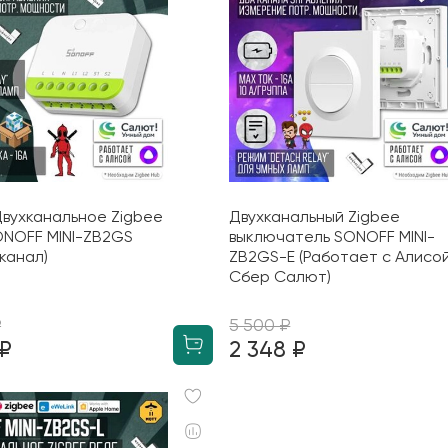
вухканальное Zigbee
Двухканальный Zigbee
ONOFF MINI-ZB2GS
выключатель SONOFF MINI-
 канал)
ZB2GS-E (Работает с Алисой
Сбер Салют)
₽
5 500 ₽
 ₽
2 348 ₽