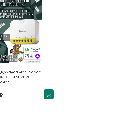
вухканальное Zigbee
ONOFF MINI-ZB2GS-L
канал)
 ₽