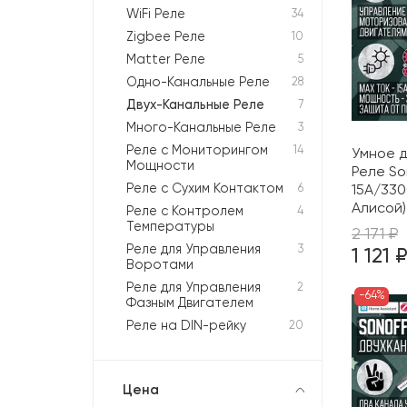
WiFi Реле
34
Zigbee Реле
10
Matter Реле
5
Одно-Канальные Реле
28
Двух-Канальные Реле
7
Много-Канальные Реле
3
Реле с Мониторингом
14
Умное д
Мощности
Реле So
Реле с Сухим Контактом
6
15А/330
Алисой)
Реле с Контролем
4
Температуры
2 171 ₽
Реле для Управления
3
1 121 
Воротами
Реле для Управления
2
-64%
Фазным Двигателем
Реле на DIN-рейку
20
Цена