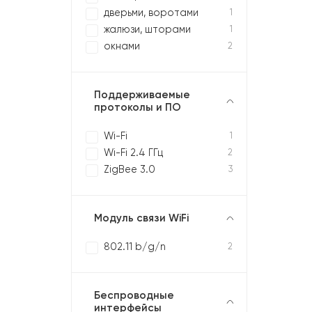
дверьми, воротами
1
жалюзи, шторами
1
окнами
2
Поддерживаемые
протоколы и ПО
Wi-Fi
1
Wi-Fi 2.4 ГГц
2
ZigBee 3.0
3
Модуль связи WiFi
802.11 b/g/n
2
Беспроводные
интерфейсы