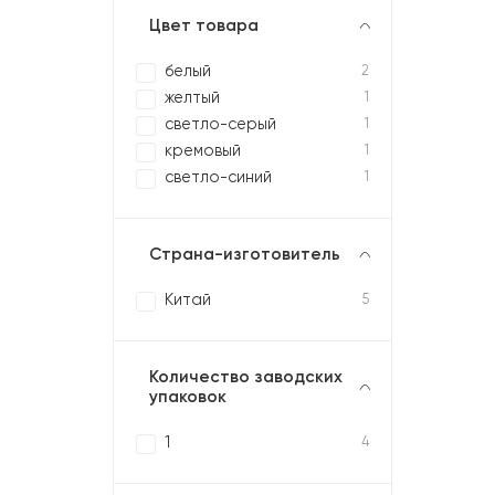
Цвет товара
белый
2
желтый
1
светло-серый
1
кремовый
1
светло-синий
1
Страна-изготовитель
Китай
5
Количество заводских
упаковок
1
4