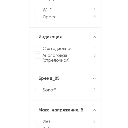
Wi-Fi
2
Zigbee
3
Индикация
Светодиодная
1
Аналоговая
3
(стрелочная)
Бренд_85
Sonoff
2
Макс. напряжение, В
250
2