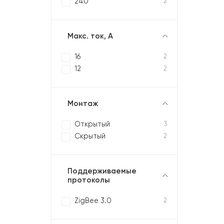
240
2
Макс. ток, А
16
2
12
2
Монтаж
Открытый
3
Скрытый
2
Поддерживаемые
протоколы
ZigBee 3.0
2