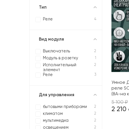
Тип
Реле
4
Вид модуля
Выключатель
2
Модуль в розетку
1
Исполнительный
2
элемент
Реле
3
Умное Д
реле S
(8А-на 
Для управления
5 100 ₽
бытовыми приборами
2
2 210
климатом
2
мультимедиа
2
освещением
2