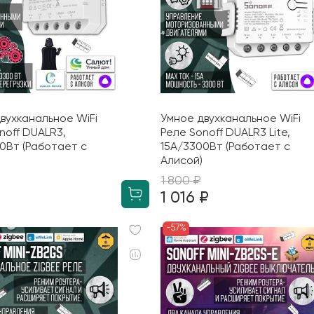
вухканальное WiFi
Умное двухканальное WiFi
noff DUALR3,
Реле Sonoff DUALR3 Lite,
0Вт (Работает с
15А/3300Вт (Работает с
Алисой)
1 800 ₽
₽
1 016 ₽
-57%