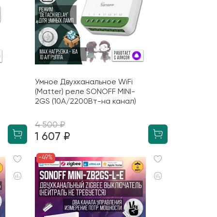
Умное Двухканальное WiFi
(Matter) реле SONOFF MINI-
2GS (10А/2200Вт-на канал)
4 500 ₽
1 607 ₽
-49%