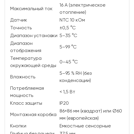
16 А (электрическое
Максимальный ток
отопление)
Датчик
NTC 10 кОм
Точность
±0,5 °C
Диапазон установки
5–35 °C
Диапазон
5–99 °C
отображения
Температура
0–45 °C
окружающей среды
5–95 % RH (без
Влажность
конденсации)
Потребляемая
< 1,5 Вт
мощность
Класс защиты
IP20
86×86 мм (квадрат) или Ø60
Монтажная коробка
мм (европейская)
Кнопки
Емкостные сенсорные
Глубина без панели
37,5 мм