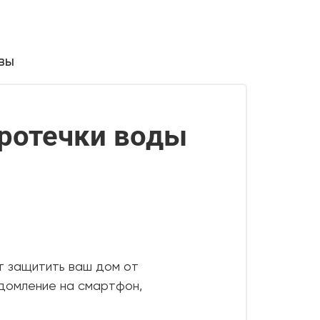
вы
протечки воды
т защитить ваш дом от
едомление на смартфон,