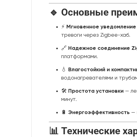
🔹 Основные преи
⚡
Мгновенное уведомление 
тревоги через Zigbee-хаб.
🔗
Надежное соединение Zi
платформами.
💧
Влагостойкий и компактн
водонагревателями и трубам
🛠
Простота установки
— ле
минут.
🔋
Энергоэффективность
— 
📊 Технические ха