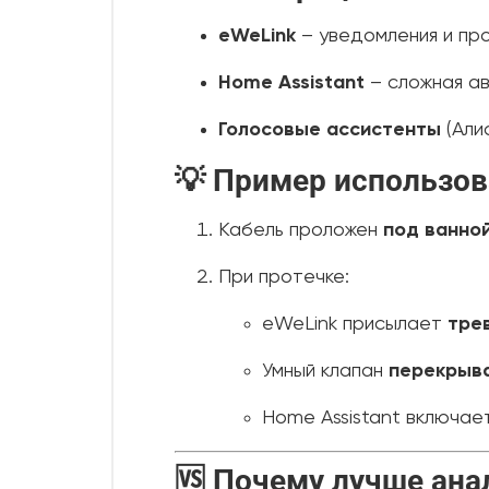
eWeLink
– уведомления и пр
Home Assistant
– сложная ав
Голосовые ассистенты
(Али
💡 Пример использо
Кабель проложен
под ванно
При протечке:
eWeLink присылает
тре
Умный клапан
перекрыв
Home Assistant включае
🆚 Почему лучше ана