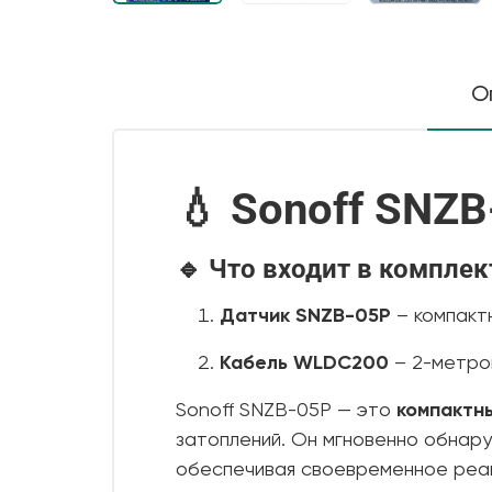
О
💧 Sonoff SNZ
🔹 Что входит в комплек
Датчик SNZB-05P
– компакт
Кабель WLDC200
– 2-метро
Sonoff SNZB-05P — это
компактн
затоплений. Он мгновенно обнару
обеспечивая своевременное реа