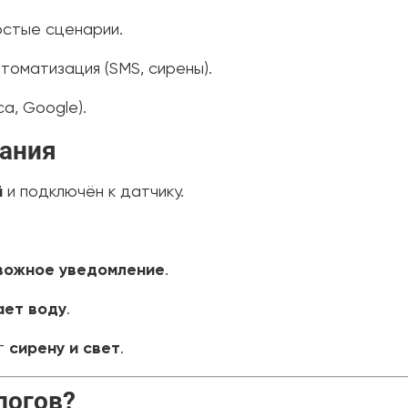
остые сценарии.
томатизация (SMS, сирены).
са, Google).
вания
й
и подключён к датчику.
вожное уведомление
.
ает воду
.
т
сирену и свет
.
логов?