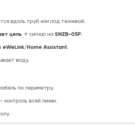
тся вдоль труб или под техникой.
ает цепь
→ сигнал на
SNZB-05P
.
в
eWeLink/Home Assistant
.
ывает воду.
кабель по периметру.
– контроль всей линии.
олу.