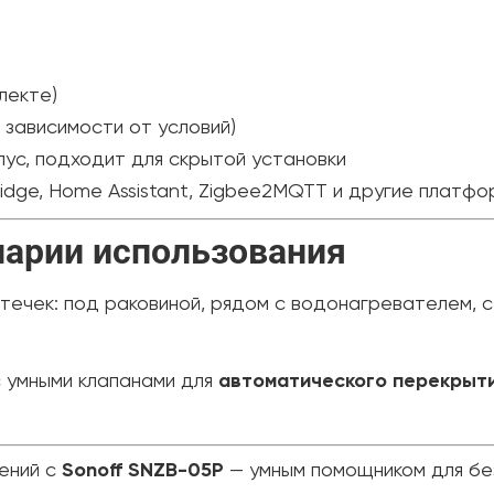
лекте)
 зависимости от условий)
пус, подходит для скрытой установки
ridge, Home Assistant, Zigbee2MQTT и другие платф
нарии использования
течек: под раковиной, рядом с водонагревателем, с
с умными клапанами для
автоматического перекрыт
ений с
Sonoff SNZB-05P
— умным помощником для без