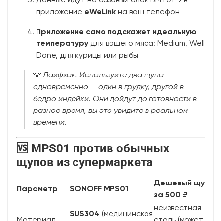
Данные идут на базовый блок BMT01 → в
приложение
eWeLink
на ваш телефон
Приложение само подскажет идеальную
температуру
для вашего мяса: Medium, Well
Done, для курицы или рыбы
💡
Лайфхак: Используйте два щупа
одновременно — один в грудку, другой в
бедро индейки. Они дойдут до готовности в
разное время, вы это увидите в реальном
времени.
🆚 MPS01 против обычных
щупов из супермаркета
Дешевый щуп
Параметр
SONOFF MPS01
за 500 ₽
неизвестная
SUS304
(медицинская
Материал
сталь (может