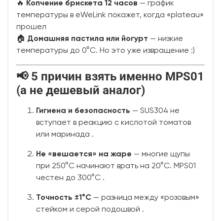
🔥
Копчение брискета 12 часов
— график
температуры в eWeLink покажет, когда «plateau»
прошел
🏠
Домашняя пастила или йогурт
— низкие
температуры до 0°C. Но это уже извращение :)
📢 5 причин взять именно MPS01
(а не дешевый аналог)
Гигиена и безопасность
— SUS304 не
вступает в реакцию с кислотой томатов
или маринада
.
Не «вешается» на жаре
— многие щупы
при 250°C начинают врать на 20°C. MPS01
честен до 300°C
.
Точность ±1°C
— разница между «розовым»
стейком и серой подошвой
.