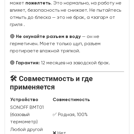
может
пожелтеть
. Это нормально, на работу не
влияет, безопасность не снижает. Не пытайтесь
отмыть до блеска — это не брак, а «загар» от
гриля
.
🔴
Не окунайте разъем в воду
— он не
герметичен. Моете только щуп, разъем
протираете влажной тряпкой.
🟢
Гарантия:
12 месяцев на заводской брак.
🛠️ Совместимость и где
применяется
Устройство
Совместимость
SONOFF BMT01
(базовый
✅ Родная, 100%
термометр)
Любой другой
❌ Нет