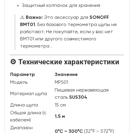
Защитный колпачок для хранения
⚠️
Важно:
Это аксессуар для
SONOFF
BMT01
. Без базового термометра щупы не
работают. Не покупайте, если у вас нет
BMT01 или другого совместимого
термометра
.
⚙️ Технические характеристики
Параметр
Значение
Модель
MPS01
Пищевая нержавеющая
Материал щупа
сталь
SUS304
Длина щупа
15 см
Общая длина (с
1.5 м
кабелем)
Диапазон
0°C ~ 300°C
(32°F ~ 572°F)