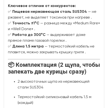
Ключевое отличие от конкурентов:
✅
Пищевая нержавеющая сталь SUS304
— не
ржавеет, не выделяет токсинов при нагреве
.
✅
Точность ±1°C
— разница между «Medium Rare»
и «Well Done»
.
✅
Работа до 300°C
— выдерживает даже
прямое пламя газовой горелки
.
✅
Длина 1.5 метра
— термостойкий кабель не
плавится, можно закрывать крышку гриля
.
📦 Комплектация (2 щупа, чтобы
запекать две курицы сразу)
2 высокоточных щупа из нержавеющей
стали SUS304
Термостойкий силиконовый кабель 1.5 м
(каждый)