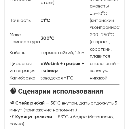
сталь)
ржаветь)
±5–10°C
Точность
±1°C
(китайский
«компромисс»)
Макс.
200–250°C
300°C
температура
(сгорает)
короткий,
Кабель
термостойкий, 1.5 м
плавится
Цифровая
eWeLink + график +
аналоговый —
интеграция
таймер
вслепую
Калибровка
заводская ±1°C
никакой
🧠 Сценарии использования
🥩
Стейк рибай
— 58°C внутри, дать отдохнуть 5
минут (приложение напомнит!)
🍗
Курица целиком
— 83°C в бедре (безопасно,
сочно)