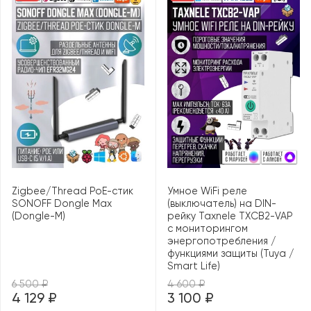
Zigbee/Thread PoE-стик
Умное WiFi реле
SONOFF Dongle Max
(выключатель) на DIN-
(Dongle-M)
рейку Taxnele TXCB2-VAP
с мониторингом
энергопотребления /
функциями защиты (Tuya /
Smart Life)
6 500 ₽
4 600 ₽
4 129 ₽
3 100 ₽