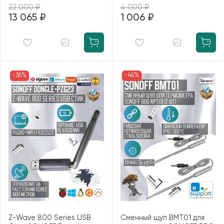
22 000 ₽
4 000 ₽
13 065 ₽
1 006 ₽
-36%
-46%
Z-Wave 800 Series USB
Сменный щуп BMT01 для