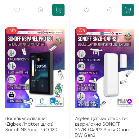
-41%
-75%
Панель управления
ZigBee Датчик открытия
(Zigbee/Matter шлюз)
двери/окна SONOFF
Sonoff NSPanel PRO 120
SNZB-04PR2 SenseGuard
DW Gen2