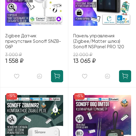
Zigbee Датчик
Панель управления
присутствия Sonoff SNZB-
(Zigbee/Matter шлюз)
06P
Sonoff NSPanel PRO 120
3 000 ₽
22 000 ₽
1 558 ₽
13 065 ₽
-59%
-61%