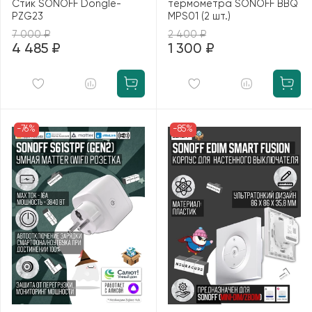
Стик SONOFF Dongle-
термометра SONOFF BBQ
PZG23
MPS01 (2 шт.)
7 000 ₽
2 400 ₽
4 485 ₽
1 300 ₽
-76%
-85%