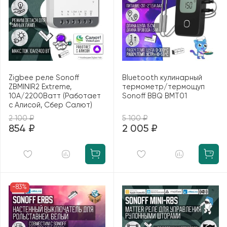
Zigbee реле Sonoff
Bluetooth кулинарный
ZBMINIR2 Extreme,
термометр/термощуп
10А/2200Ватт (Работает
Sonoff BBQ BMT01
с Алисой, Сбер Салют)
2 100 ₽
5 100 ₽
854 ₽
2 005 ₽
-83%