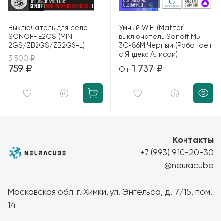
Выключатель для реле
Умный WiFi (Matter)
SONOFF E2GS (MINI-
выключатель Sonoff M5-
2GS/ZB2GS/ZB2GS-L)
3C-86M Черный (Работает
с Яндекс Алисой)
3 500 ₽
759 ₽
1 737 ₽
От
Контакты
+7 (993) 910-20-30
@neuracube
Московская обл, г. Химки, ул. Энгельса, д. 7/15, пом.
14