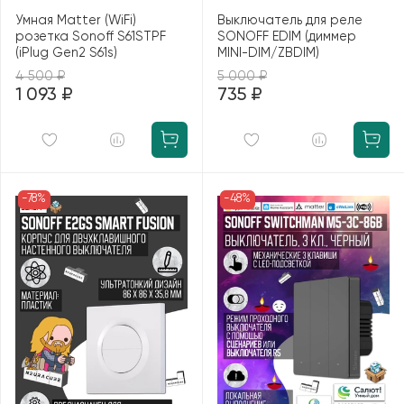
Умная Matter (WiFi)
Выключатель для реле
розетка Sonoff S61STPF
SONOFF EDIM (диммер
(iPlug Gen2 S61s)
MINI-DIM/ZBDIM)
4 500 ₽
5 000 ₽
1 093 ₽
735 ₽
-78%
-48%